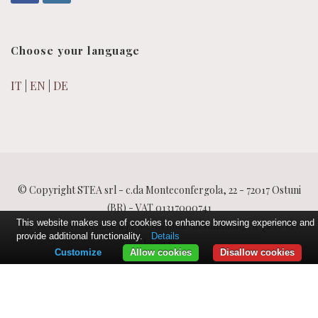
Choose your language
IT
|
EN
|
DE
© Copyright STEA srl - c.da Monteconfergola, 22 - 72017 Ostuni
(BR) - VAT 01317000741
This website makes use of cookies to enhance browsing experience and
Alle Rechte vorbehalten |
Datenschutz-Bestimmungen
|
web dev
provide additional functionality.
Details
logovia
Customize
Allow cookies
Disallow cookies