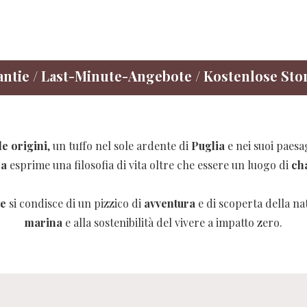
antie / Last-Minute-Angebote / Kostenlose St
le origini
, un tuffo nel sole ardente di
Puglia
e nei suoi paesa
sa
esprime una filosofia di vita oltre che essere un luogo di
ch
te
si condisce di un pizzico di
avventura
e di scoperta della na
marina
e alla sostenibilità del vivere a impatto zero.