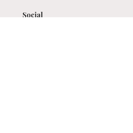
Social
Choose your language
IT
|
EN
|
DE