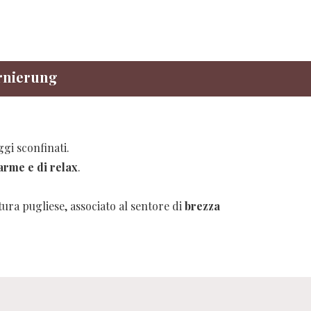
ornierung
ggi sconfinati.
arme e di relax
.
tura pugliese, associato al sentore di
brezza